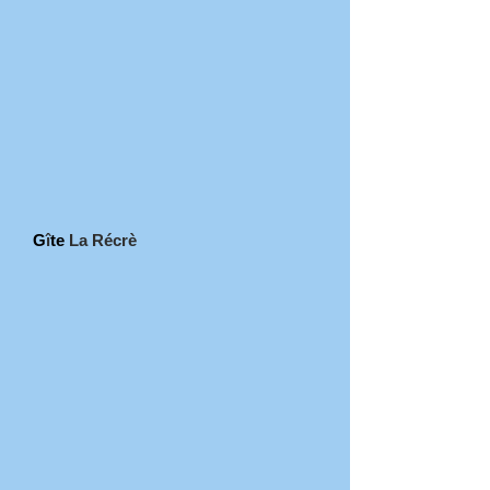
G
î
te
La Récrè